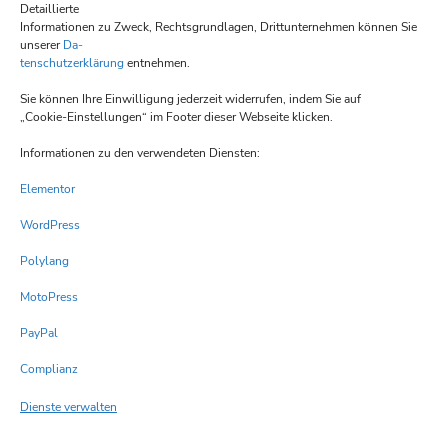
Detaillierte
Mittwoch geschlossen
Informationen zu Zweck, Rechtsgrundlagen, Drittunternehmen können Sie
unserer
Da-
Donnerstag 17:00 – 22:00
tenschutzerklärung
entnehmen.
Freitag 17:00 -22:00
Sie können Ihre Einwilligung jederzeit widerrufen, indem Sie auf
Samstag 17:00 -22:00
„Cookie-Einstellungen“ im Footer dieser Webseite klicken.
Sonntag 12:00 -14:00 und 17:00 -21:00
Öffnungszeiten können variieren
Informationen zu den verwendeten Diensten:
Elementor
Pages
WordPress
Über uns
Polylang
Datenschutz
MotoPress
Impressum
PayPal
Kontakt
Complianz
cookie-policy-eu
Dienste verwalten
Get In Touch
Kontaktmöglichkeiten