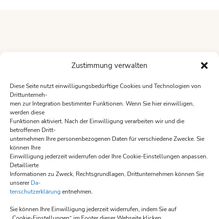
Zustimmung verwalten
Diese Seite nutzt einwilligungsbedürftige Cookies und Technologien von
Drittunterneh-
men zur Integration bestimmter Funktionen. Wenn Sie hier einwilligen,
werden diese
Funktionen aktiviert. Nach der Einwilligung verarbeiten wir und die
betroffenen Dritt-
Öffnungszeiten des Restaurants sind:
unternehmen Ihre personenbezogenen Daten für verschiedene Zwecke. Sie
Montag 17:00 -22:00
können Ihre
Einwilligung jederzeit widerrufen oder Ihre Cookie-Einstellungen anpassen.
Dienstag 17:00 -22:00
Detaillierte
Mittwoch geschlossen
Informationen zu Zweck, Rechtsgrundlagen, Drittunternehmen können Sie
unserer
Da-
Donnerstag 17:00 – 22:00
tenschutzerklärung
entnehmen.
Freitag 17:00 -22:00
Sie können Ihre Einwilligung jederzeit widerrufen, indem Sie auf
Samstag 17:00 -22:00
„Cookie-Einstellungen“ im Footer dieser Webseite klicken.