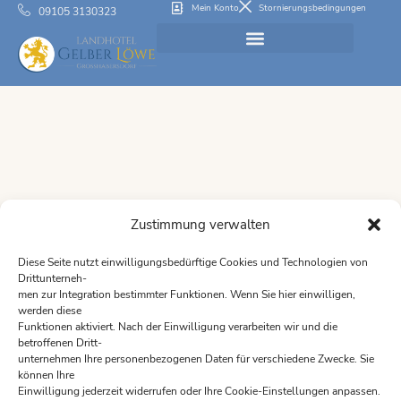
Mein Konto
Stornierungsbedingungen
09105 3130323
Zustimmung verwalten
Diese Seite nutzt einwilligungsbedürftige Cookies und Technologien von
Drittunterneh-
men zur Integration bestimmter Funktionen. Wenn Sie hier einwilligen,
werden diese
Funktionen aktiviert. Nach der Einwilligung verarbeiten wir und die
betroffenen Dritt-
Öffnungszeiten des Restaurants sind:
unternehmen Ihre personenbezogenen Daten für verschiedene Zwecke. Sie
Montag 17:00 -22:00
können Ihre
Einwilligung jederzeit widerrufen oder Ihre Cookie-Einstellungen anpassen.
Dienstag 17:00 -22:00