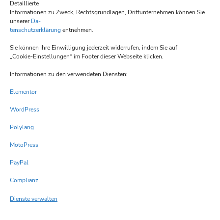
Detaillierte
Mittwoch geschlossen
Informationen zu Zweck, Rechtsgrundlagen, Drittunternehmen können Sie
unserer
Da-
Donnerstag 17:00 – 22:00
tenschutzerklärung
entnehmen.
Freitag 17:00 -22:00
Sie können Ihre Einwilligung jederzeit widerrufen, indem Sie auf
Samstag 17:00 -22:00
„Cookie-Einstellungen“ im Footer dieser Webseite klicken.
Sonntag 12:00 -14:00 und 17:00 -21:00
Öffnungszeiten können variieren
Informationen zu den verwendeten Diensten:
Elementor
Pages
WordPress
Über uns
Polylang
Datenschutz
MotoPress
Impressum
PayPal
Kontakt
Complianz
cookie-policy-eu
Dienste verwalten
Get In Touch
Kontaktmöglichkeiten