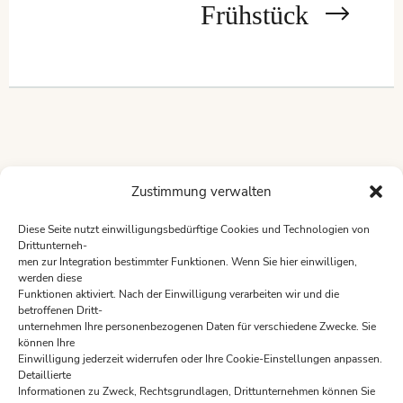
Frühstück
Zustimmung verwalten
Diese Seite nutzt einwilligungsbedürftige Cookies und Technologien von
Drittunterneh-
men zur Integration bestimmter Funktionen. Wenn Sie hier einwilligen,
werden diese
Funktionen aktiviert. Nach der Einwilligung verarbeiten wir und die
betroffenen Dritt-
Öffnungszeiten des Restaurants sind:
unternehmen Ihre personenbezogenen Daten für verschiedene Zwecke. Sie
Montag 17:00 -22:00
können Ihre
Einwilligung jederzeit widerrufen oder Ihre Cookie-Einstellungen anpassen.
Dienstag 17:00 -22:00
Detaillierte
Mittwoch geschlossen
Informationen zu Zweck, Rechtsgrundlagen, Drittunternehmen können Sie