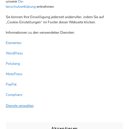
unserer
Da-
Donnerstag 17:00 – 22:00
tenschutzerklärung
entnehmen.
Freitag 17:00 -22:00
Sie können Ihre Einwilligung jederzeit widerrufen, indem Sie auf
Samstag 17:00 -22:00
„Cookie-Einstellungen“ im Footer dieser Webseite klicken.
Sonntag 12:00 -14:00 und 17:00 -21:00
Öffnungszeiten können variieren
Informationen zu den verwendeten Diensten:
Elementor
Pages
WordPress
Über uns
Polylang
Datenschutz
MotoPress
Impressum
PayPal
Kontakt
Complianz
cookie-policy-eu
Dienste verwalten
Get In Touch
Kontaktmöglichkeiten
Nürnbergstr. 9, 90613 Großhabersdorf
Akzeptieren