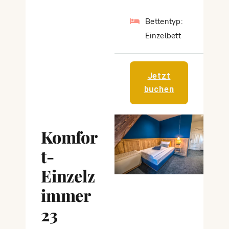
Bettentyp:
Einzelbett
Jetzt
buchen
Komfor
t-
Einzelz
immer
23