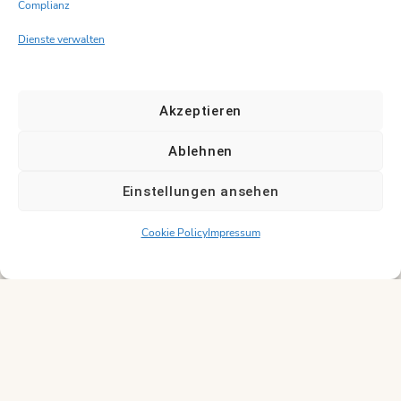
WC
,
WiFi
Complianz
Dienste verwalten
Größe:
37m²
Akzeptieren
Bettentyp:
Doppelbett
Ablehnen
Einstellungen ansehen
Jetzt
Cookie Policy
Impressum
buchen
5Perso
nen