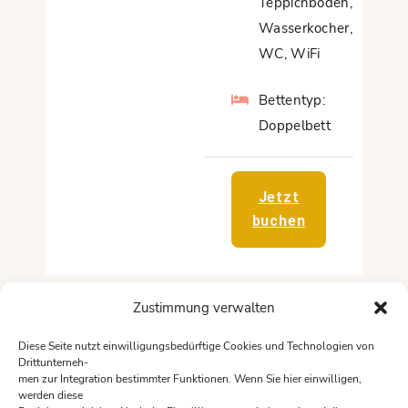
Teppichboden
,
Wasserkocher
,
WC
,
WiFi
Bettentyp:
Doppelbett
Jetzt
buchen
Zustimmung verwalten
4Perso
nen
Diese Seite nutzt einwilligungsbedürftige Cookies und Technologien von
Drittunterneh-
men zur Integration bestimmter Funktionen. Wenn Sie hier einwilligen,
Suite
werden diese