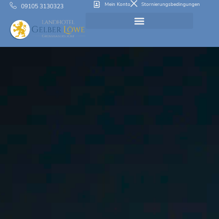
Mein Konto
Stornierungsbedingungen
09105 3130323