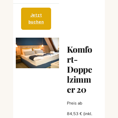
Jetzt
buchen
Komfo
rt-
Doppe
lzimm
er 20
Preis ab
84,53 € (inkl.