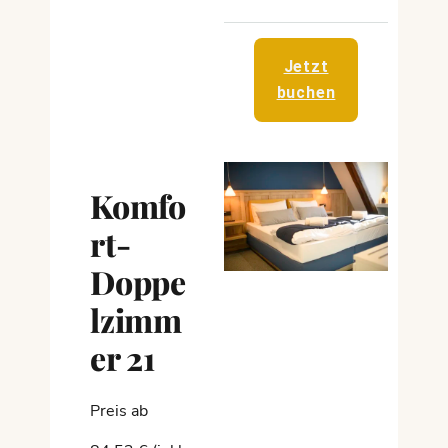
Jetzt
buchen
Komfo
rt-
Doppe
lzimm
er 21
Preis ab