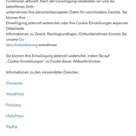
Funktionen aktiviert. Nach der Einwilligung verarbeiten wir und die
betroffenen Dritt-
Preis ab
unternehmen Ihre personenbezogenen Daten für verschiedene Zwecke. Sie
können Ihre
117,70 €
Einwilligung jederzeit widerrufen oder Ihre Cookie-Einstellungen anpassen.
Detaillierte
Informationen zu Zweck, Rechtsgrundlagen, Drittunternehmen können Sie
(inkl. MwSt)
unserer
Da-
tenschutzerklärung
entnehmen.
Gäste:
4
Sie können Ihre Einwilligung jederzeit widerrufen, indem Sie auf
„Cookie-Einstellungen“ im Footer dieser Webseite klicken.
Ausstattungen:
Informationen zu den verwendeten Diensten:
Bettwäsche
,
Elementor
Dusche
,
Fernseher
,
WordPress
Fön
,
Safe
,
Polylang
Tee-Ecke
,
MotoPress
Teppichboden
,
PayPal
Wasserkocher
,